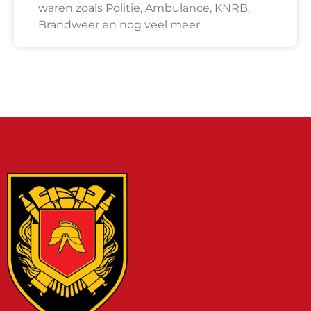
waren zoals Politie, Ambulance, KNRB,
Brandweer en nog veel meer