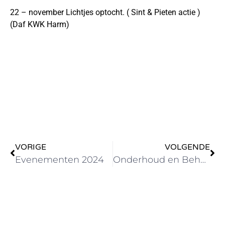
22 – november Lichtjes optocht. ( Sint & Pieten actie )
(Daf KWK Harm)
VORIGE
VOLGENDE
Evenementen 2024
Onderhoud en Beheer van de Veiligheidsregio Hollands Midden brengt bezoek aan SHBKW