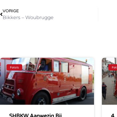
VORIGE
Bikkers – Woubrugge
Foto's
Fot
SHBKW Aanwezig Bij
4 