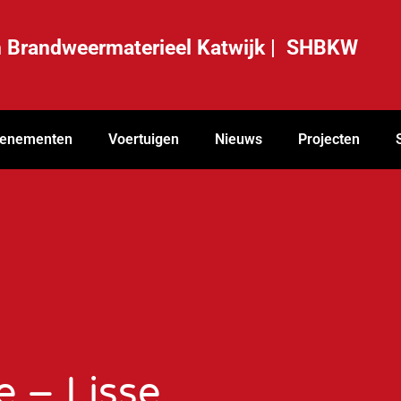
ch Brandweermaterieel Katwijk | SHBKW
enementen
Voertuigen
Nieuws
Projecten
e – Lisse