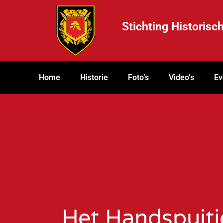
Stichting Historis
Home
Historie
Foto’s
Video’s
Ev
Het Handspuitj