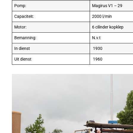
Pomp:
Magirus V1 – 29
Capaciteit:
2000 l/min
Motor:
6 cilinder kopklep
Bemanning:
N.v.t
In dienst
1930
Uit dienst
1960