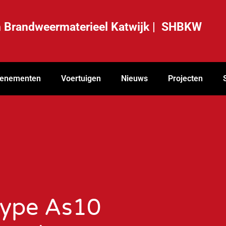
ch Brandweermaterieel Katwijk | SHBKW
enementen
Voertuigen
Nieuws
Projecten
type As10