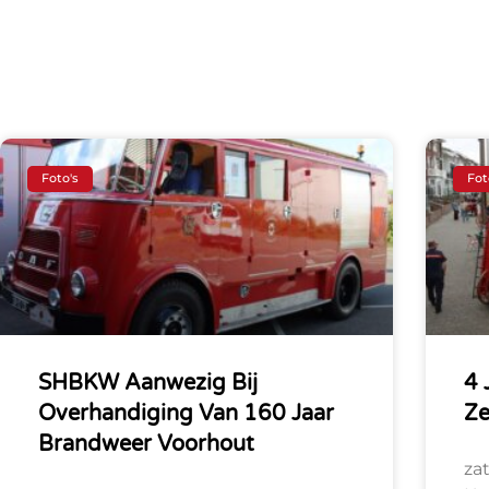
Foto's
Fot
SHBKW Aanwezig Bij
4 
Overhandiging Van 160 Jaar
Z
Brandweer Voorhout
za