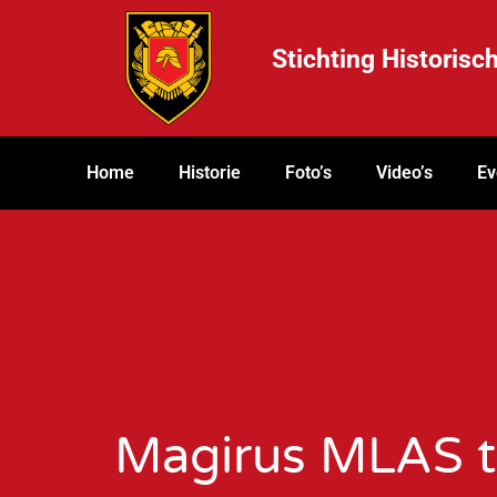
Stichting Historis
Home
Historie
Foto’s
Video’s
Ev
Magirus MLAS 