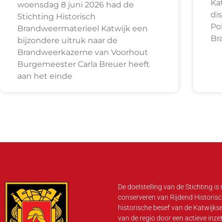
Ka
woensdag 8 juni 2026 had de
di
Stichting Historisch
Po
Brandweermaterieel Katwijk een
Br
bijzondere uitruk naar de
Brandweerkazerne van Voorhout
Burgemeester Carla Breuer heeft
aan het einde
De doelstelling van de Stichting is
conserveren van Rijdend Historisc
historische besef van de Katwijks
van de regio door een actieve inze