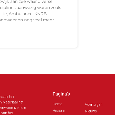
twijk aan zee waar diverse
sciplines aanwezig waren zoals
litie, Ambulance, KNRB,
andweer en nog veel meer
Pagina's
 naast het
h Materiaal het
Home
Voertuigen
e inwoners en die
Historie
Nieuws
t van het