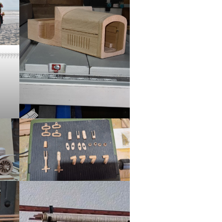
????????