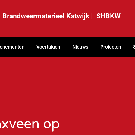
ch Brandweermaterieel Katwijk | SHBKW
enementen
Voertuigen
Nieuws
Projecten
nxveen op