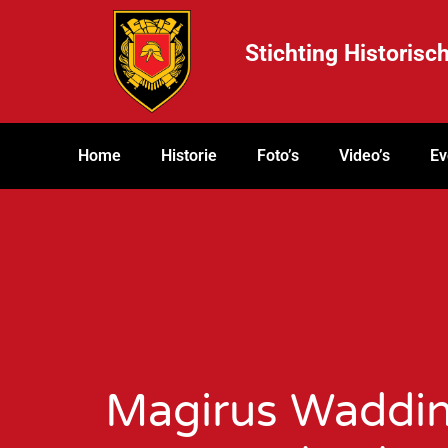
Stichting Historis
Home
Historie
Foto’s
Video’s
Ev
Magirus Waddi