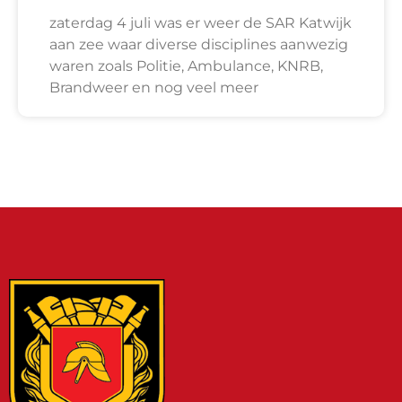
zaterdag 4 juli was er weer de SAR Katwijk
aan zee waar diverse disciplines aanwezig
waren zoals Politie, Ambulance, KNRB,
Brandweer en nog veel meer