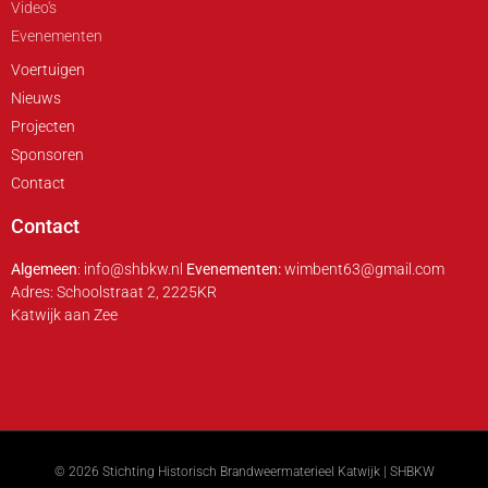
Video's
Evenementen
Voertuigen
Nieuws
Projecten
Sponsoren
Contact
Contact
Algemeen
: info@shbkw.nl
Evenementen:
wimbent63@gmail.com
Adres: Schoolstraat 2, 2225KR
Katwijk aan Zee
©
2026
Stichting Historisch Brandweermaterieel Katwijk | SHBKW