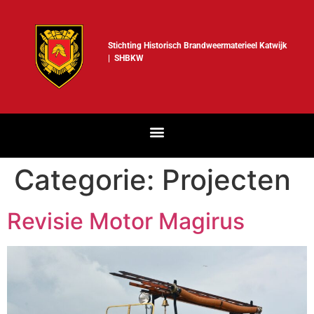
Stichting Historisch Brandweermaterieel Katwijk
| SHBKW
Categorie:
Projecten
Revisie Motor Magirus