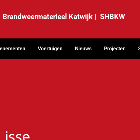
ch Brandweermaterieel Katwijk | SHBKW
enementen
Voertuigen
Nieuws
Projecten
Lisse