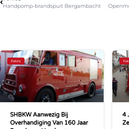
Handpomp-brandspuit Bergambacht
Foto's
Fot
SHBKW Aanwezig Bij
4 
Overhandiging Van 160 Jaar
Z