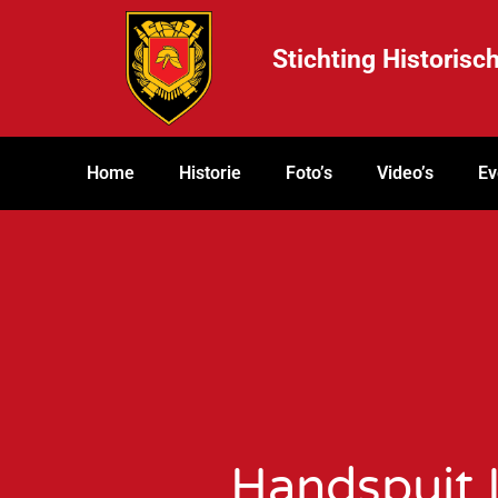
Stichting Historis
Home
Historie
Foto’s
Video’s
Ev
Handspuit 