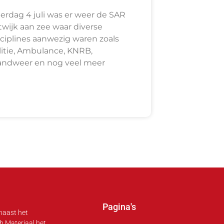
terdag 4 juli was er weer de SAR
twijk aan zee waar diverse
sciplines aanwezig waren zoals
litie, Ambulance, KNRB,
andweer en nog veel meer
Pagina's
 naast het
h Materiaal het