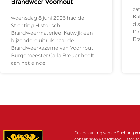
Brandweer Voorhout
za
Ka
woensdag 8 juni 2026 had de
di
Stichting Historisch
Po
Brandweermaterieel Katwijk een
Br
bijzondere uitruk naar de
Brandweerkazerne van Voorhout
Burgemeester Carla Breuer heeft
aan het einde
De doelstelling van de Stichting is
conserveren van Rijdend Historisc