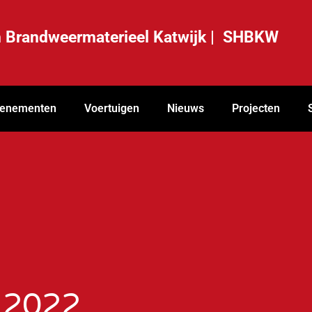
ch Brandweermaterieel Katwijk | SHBKW
enementen
Voertuigen
Nieuws
Projecten
 2022