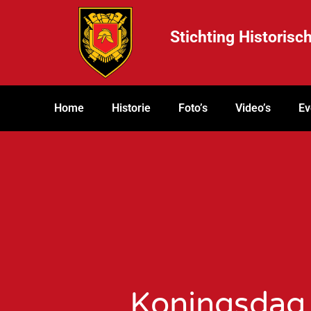
Stichting Historis
Home
Historie
Foto’s
Video’s
Ev
Koningsdag