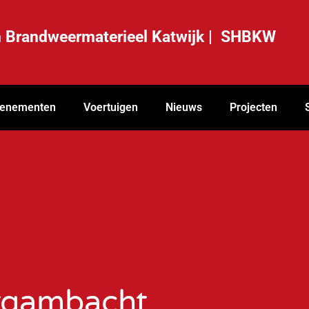
ch Brandweermaterieel Katwijk | SHBKW
enementen
Voertuigen
Nieuws
Projecten
rgambacht