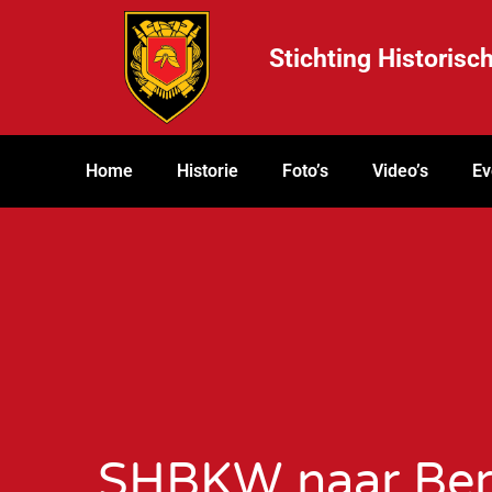
Stichting Historis
Home
Historie
Foto’s
Video’s
Ev
SHBKW naar Be