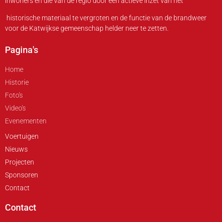
inwoners en die van de regio door een actieve inzet van het
historische materiaal te vergroten en de functie van de brandweer
voor de Katwijkse gemeenschap helder neer te zetten.
Pagina's
Home
Historie
Foto's
Video's
Evenementen
Voertuigen
Nieuws
Projecten
Sponsoren
Contact
Contact